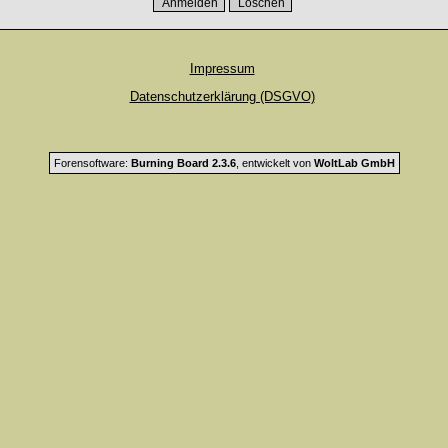
Impressum
Datenschutzerklärung (DSGVO)
Forensoftware:
Burning Board 2.3.6
, entwickelt von
WoltLab GmbH