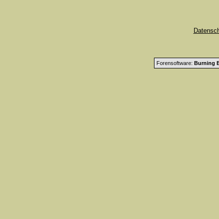
Datensc
Forensoftware:
Burning B