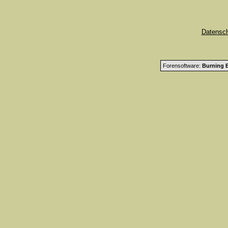
Datensc
Forensoftware:
Burning B