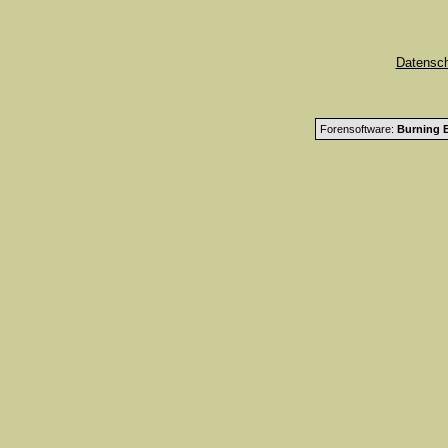
Datensc
Forensoftware:
Burning B