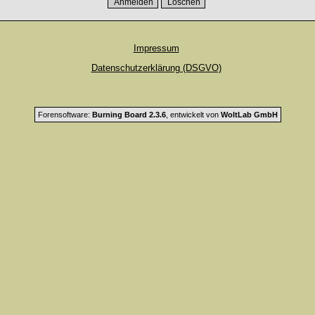
Impressum
Datenschutzerklärung (DSGVO)
Forensoftware:
Burning Board 2.3.6
, entwickelt von
WoltLab GmbH