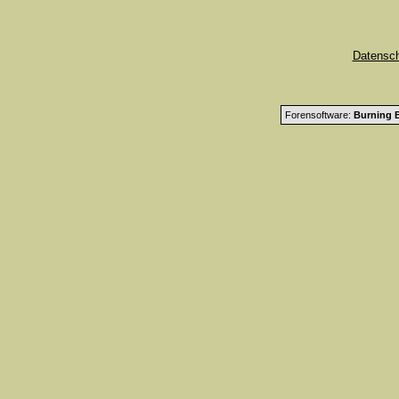
Datensc
Forensoftware:
Burning B