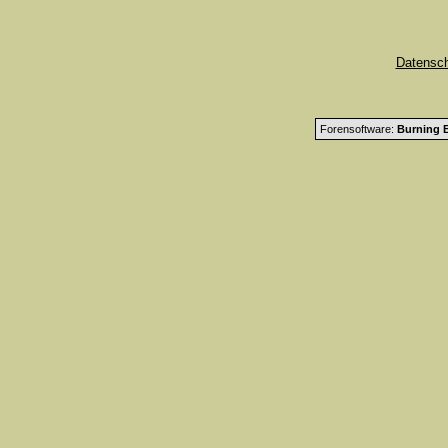
Datensc
Forensoftware:
Burning B