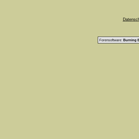
Datensc
Forensoftware:
Burning B