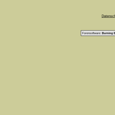
Datensc
Forensoftware:
Burning B