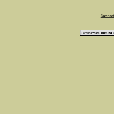
Datensc
Forensoftware:
Burning B