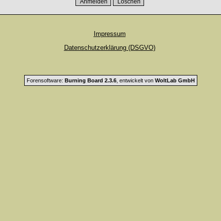
Impressum
Datenschutzerklärung (DSGVO)
Forensoftware:
Burning Board 2.3.6
, entwickelt von
WoltLab GmbH