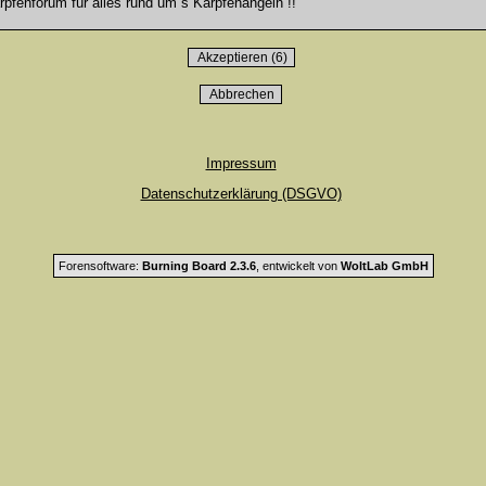
fenforum für alles rund um`s Karpfenangeln !!
Impressum
Datenschutzerklärung (DSGVO)
Forensoftware:
Burning Board 2.3.6
, entwickelt von
WoltLab GmbH