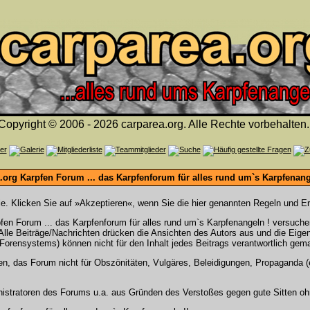
Copyright © 2006 - 2026 carparea.org. Alle Rechte vorbehalten.
org Karpfen Forum ... das Karpfenforum für alles rund um`s Karpfenange
Sie. Klicken Sie auf »Akzeptieren«, wenn Sie die hier genannten Regeln und E
en Forum ... das Karpfenforum für alles rund um`s Karpfenangeln ! versuch
. Alle Beiträge/Nachrichten drücken die Ansichten des Autors aus und die Ei
Forensystems) können nicht für den Inhalt jedes Beitrags verantwortlich gem
en, das Forum nicht für Obszönitäten, Vulgäres, Beleidigungen, Propaganda (e
stratoren des Forums u.a. aus Gründen des Verstoßes gegen gute Sitten ohn