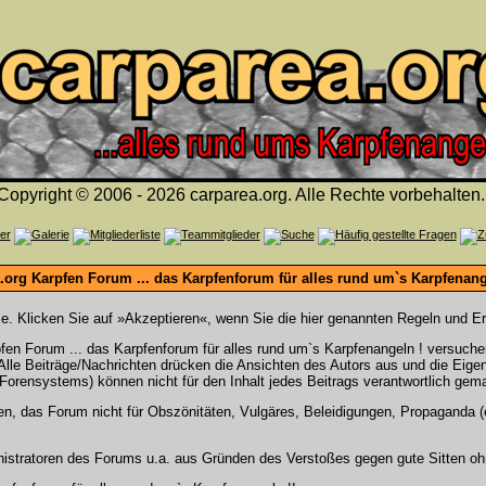
Copyright © 2006 - 2026 carparea.org. Alle Rechte vorbehalten.
org Karpfen Forum ... das Karpfenforum für alles rund um`s Karpfenange
Sie. Klicken Sie auf »Akzeptieren«, wenn Sie die hier genannten Regeln und E
en Forum ... das Karpfenforum für alles rund um`s Karpfenangeln ! versuch
. Alle Beiträge/Nachrichten drücken die Ansichten des Autors aus und die Ei
Forensystems) können nicht für den Inhalt jedes Beitrags verantwortlich gem
en, das Forum nicht für Obszönitäten, Vulgäres, Beleidigungen, Propaganda (e
stratoren des Forums u.a. aus Gründen des Verstoßes gegen gute Sitten ohn