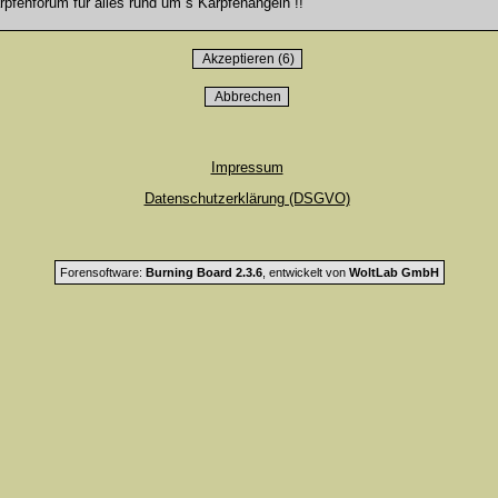
fenforum für alles rund um`s Karpfenangeln !!
Impressum
Datenschutzerklärung (DSGVO)
Forensoftware:
Burning Board 2.3.6
, entwickelt von
WoltLab GmbH