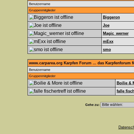
Benutzername
Gruppenmitglieder
Biggeron
Joe
Magic_werner
mExx
smo
www.carparea.org Karpfen Forum ... das Karpfenforum 
Benutzername
Gruppenmitglieder
Boilie & 
falle fisc
Gehe zu:
Datensc