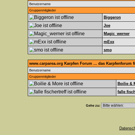
Benutzername
Gruppenmitglieder
Biggeron
Joe
Magic_werner
mExx
smo
www.carparea.org Karpfen Forum ... das Karpfenforum 
Benutzername
Gruppenmitglieder
Boilie & 
falle fisc
Gehe zu:
Datensc