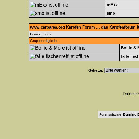
mExx
smo
www.carparea.org Karpfen Forum ... das Karpfenforum 
Benutzername
Gruppenmitglieder
Boilie & 
falle fisc
Gehe zu:
Datensc
Forensoftware:
Burning B