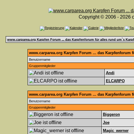
Copyright © 2006 - 2026 c
www.carparea.org Karpfen Forum ... das Karpfenforum für alles rund um`s Karp
www.carparea.org Karpfen Forum ... das Karpfenforum fü
Benutzername
Gruppenmitglieder
Andi
ELCARPO
www.carparea.org Karpfen Forum ... das Karpfenforum f
Benutzername
Gruppenmitglieder
Biggeron
Joe
Magic_werner