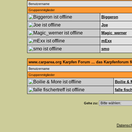
Benutzername
Gruppenmitglieder
Biggeron
Joe
Magic_werner
mExx
smo
www.carparea.org Karpfen Forum ... das Karpfenforum 
Benutzername
Gruppenmitglieder
Boilie & 
falle fisc
Gehe zu:
Datensc