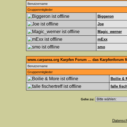
Benutzername
Gruppenmitglieder
Biggeron
Joe
Magic_werner
mExx
smo
www.carparea.org Karpfen Forum ... das Karpfenforum 
Benutzername
Gruppenmitglieder
Boilie & 
falle fisc
Gehe zu:
Datensc