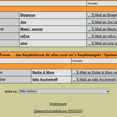
Kontakt
Biggeron
Joe
Magic_werner
mExx
smo
Forum ... das Karpfenforum für alles rund um`s Karpfenangeln ! Spons
Kontakt
Boilie & More
falle fischertreff
Gehe zu:
Impressum
Datenschutzerklärung (DSGVO)