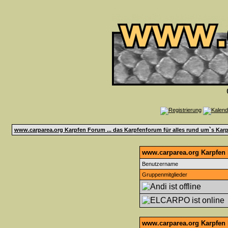
www.carparea.org Karpfen Forum ... das Karpfenforum für alles rund um`s Karp
www.carparea.org Karpfen F
Benutzername
Gruppenmitglieder
www.carparea.org Karpfen 