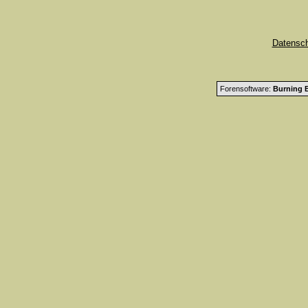
Datensc
Forensoftware:
Burning B