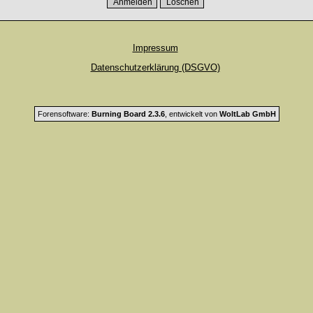
Impressum
Datenschutzerklärung (DSGVO)
Forensoftware:
Burning Board 2.3.6
, entwickelt von
WoltLab GmbH