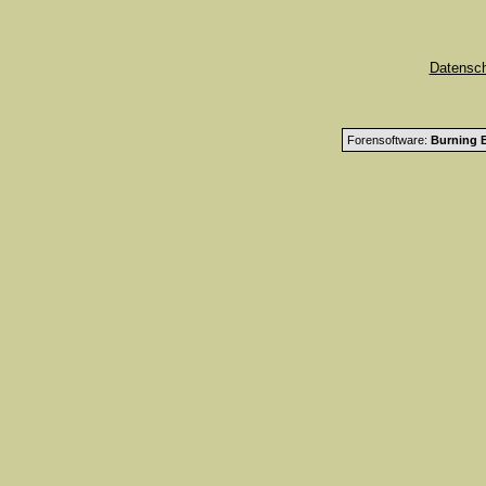
Datensc
Forensoftware:
Burning B