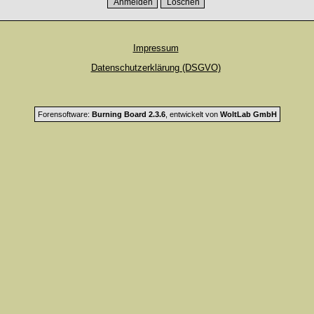
Impressum
Datenschutzerklärung (DSGVO)
Forensoftware:
Burning Board 2.3.6
, entwickelt von
WoltLab GmbH