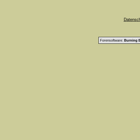
Datensc
Forensoftware:
Burning B