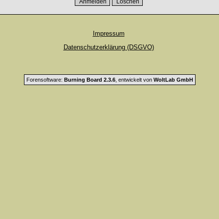
Impressum
Datenschutzerklärung (DSGVO)
Forensoftware:
Burning Board 2.3.6
, entwickelt von
WoltLab GmbH