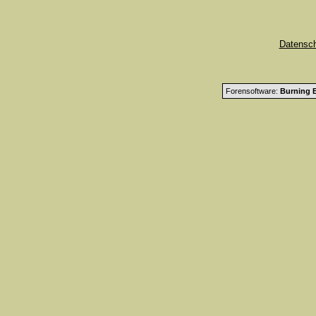
Datensc
Forensoftware:
Burning B