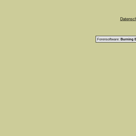
Datensc
Forensoftware:
Burning B