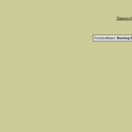
Datensc
Forensoftware:
Burning B