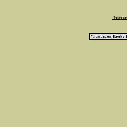
Datensc
Forensoftware:
Burning B