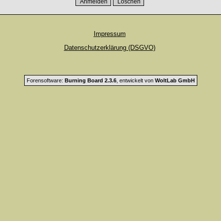
Impressum
Datenschutzerklärung (DSGVO)
Forensoftware:
Burning Board 2.3.6
, entwickelt von
WoltLab GmbH