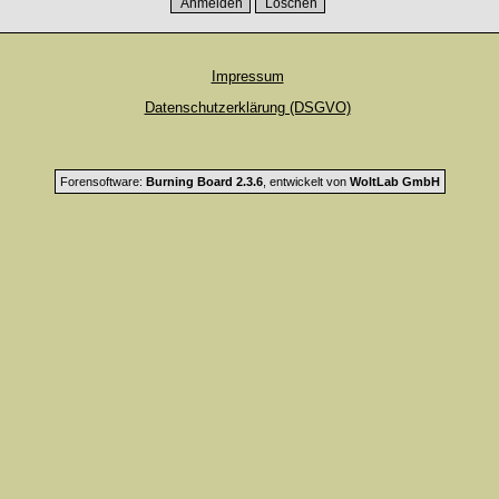
Impressum
Datenschutzerklärung (DSGVO)
Forensoftware:
Burning Board 2.3.6
, entwickelt von
WoltLab GmbH