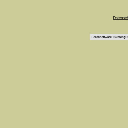
Datensc
Forensoftware:
Burning B