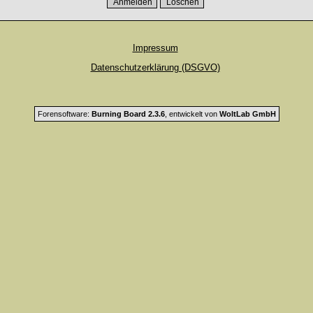
Impressum
Datenschutzerklärung (DSGVO)
Forensoftware:
Burning Board 2.3.6
, entwickelt von
WoltLab GmbH