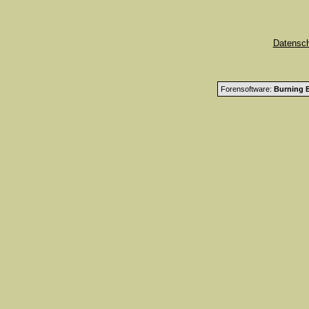
Datensc
Forensoftware:
Burning B