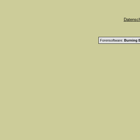
Datensc
Forensoftware:
Burning B