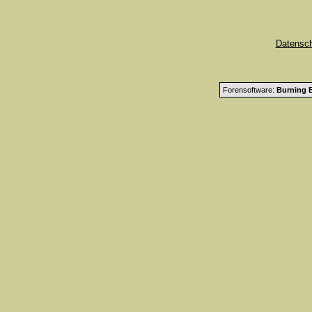
Datensc
Forensoftware:
Burning B