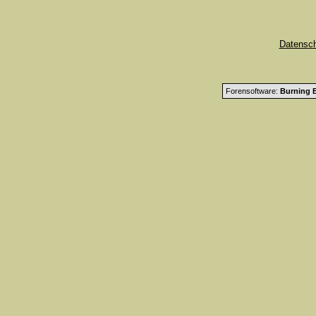
Datensc
Forensoftware:
Burning B