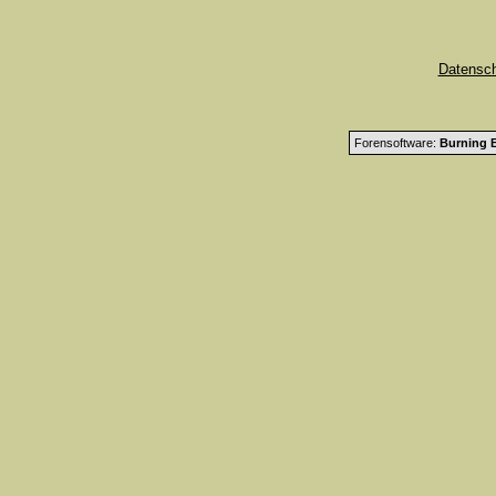
Datensc
Forensoftware:
Burning B