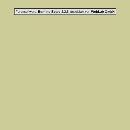
Forensoftware:
Burning Board 2.3.6
, entwickelt von
WoltLab GmbH