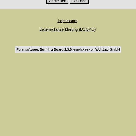
Impressum
Datenschutzerklärung (DSGVO)
Forensoftware:
Burning Board 2.3.6
, entwickelt von
WoltLab GmbH