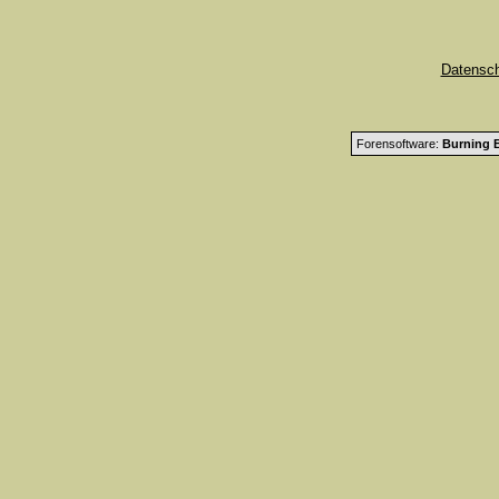
Datensc
Forensoftware:
Burning B