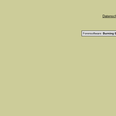
Datensc
Forensoftware:
Burning B