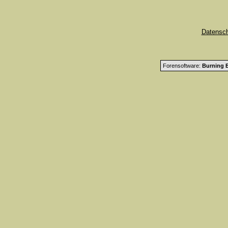
Datensc
Forensoftware:
Burning B