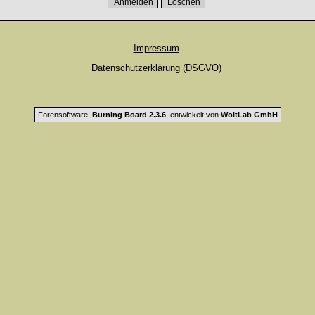
Impressum
Datenschutzerklärung (DSGVO)
Forensoftware:
Burning Board 2.3.6
, entwickelt von
WoltLab GmbH