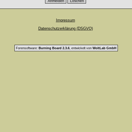
Impressum
Datenschutzerklärung (DSGVO)
Forensoftware:
Burning Board 2.3.6
, entwickelt von
WoltLab GmbH