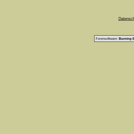
Datensc
Forensoftware:
Burning B