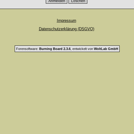
Impressum
Datenschutzerklärung (DSGVO)
Forensoftware:
Burning Board 2.3.6
, entwickelt von
WoltLab GmbH