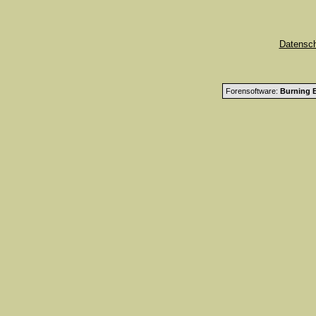
Datensc
Forensoftware:
Burning B