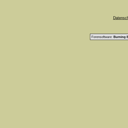
Datensc
Forensoftware:
Burning B