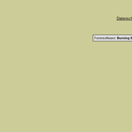
Datensc
Forensoftware:
Burning B